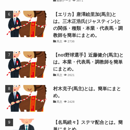
産駒データ
3871
【エリカ】唐澤絵里加(馬主)と
は。三木正浩氏(ジャスティン)と
の関係・種類・本業・代表馬・調
教師を簡単にまとめ。
馬主
2736
【not野球選手】近藤健介(馬主)と
は。本業・代表馬・調教師を簡単
にまとめ。
馬主
2621
村木克子(馬主)とは。簡単にまと
め。
馬主
2428
【名馬続々】ステマ配合とは。簡
単にまとめ。