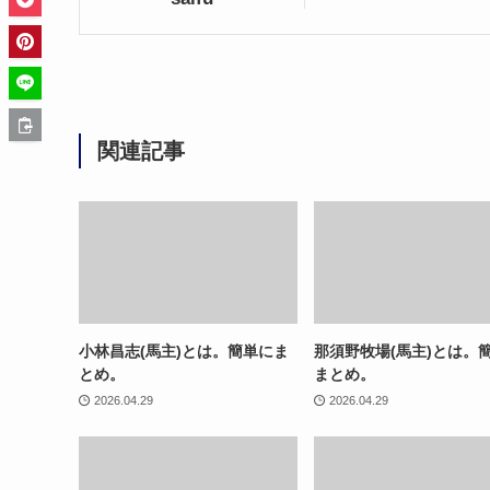
関連記事
小林昌志(馬主)とは。簡単にま
那須野牧場(馬主)とは。
とめ。
まとめ。
2026.04.29
2026.04.29