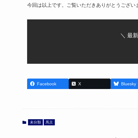
今回は以上です。ご覧いただきありがとうござい
＼ 最
Facebook
X
Bluesky
未分類
馬主