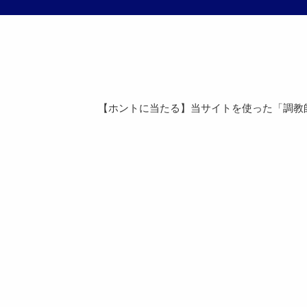
【ホントに当たる】当サイトを使った「調教