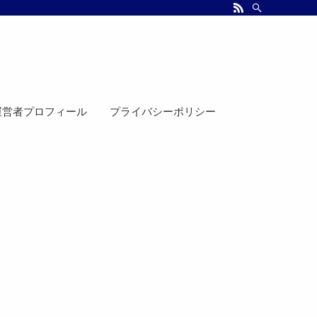
運営者プロフィール
プライバシーポリシー