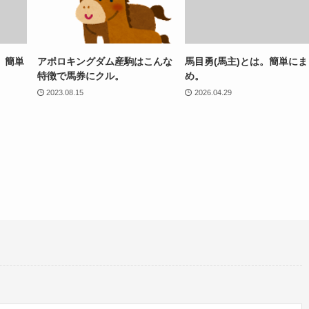
。簡単
アポロキングダム産駒はこんな
馬目勇(馬主)とは。簡単にま
特徴で馬券にクル。
め。
2023.08.15
2026.04.29