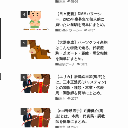
馬主
5966
【日々更新】DMMバヌーシ
ー、2025年度募集で個人的に
買いたい産駒を簡単にまとめ。
DMMバヌーシー
4437
【大器晩成】ハーツクライ産駒
はこんな特徴で走る。代表産
駒・芝ダート・距離・母父相性
を簡単にまとめ。
産駒データ
3871
【エリカ】唐澤絵里加(馬主)と
は。三木正浩氏(ジャスティン)
との関係・種類・本業・代表
馬・調教師を簡単にまとめ。
馬主
2727
【not野球選手】近藤健介(馬
主)とは。本業・代表馬・調教
師を簡単にまとめ。
馬主
2621