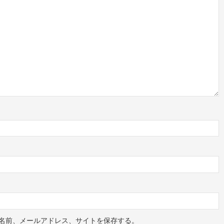
名前、メールアドレス、サイトを保存する。