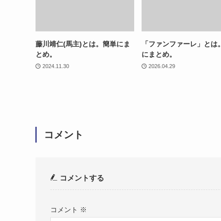
藤川靖仁(馬主)とは。簡単にま
「ファンファーレ」とは
とめ。
にまとめ。
2024.11.30
2026.04.29
コメント
コメントする
コメント
※