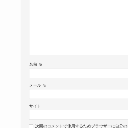
名前
※
メール
※
サイト
次回のコメントで使用するためブラウザーに自分の