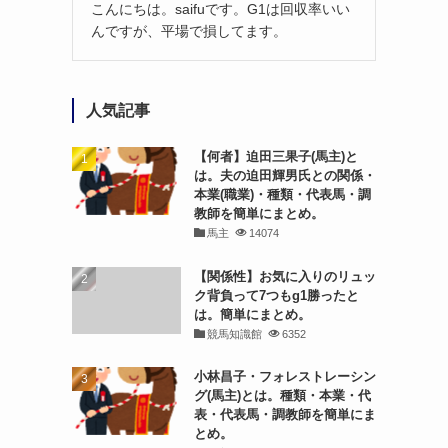
こんにちは。saifuです。G1は回収率いい
んですが、平場で損してます。
人気記事
【何者】迫田三果子(馬主)と
は。夫の迫田輝男氏との関係・
本業(職業)・種類・代表馬・調
教師を簡単にまとめ。
馬主
14074
【関係性】お気に入りのリュッ
ク背負って7つもg1勝ったと
は。簡単にまとめ。
競馬知識館
6352
小林昌子・フォレストレーシン
グ(馬主)とは。種類・本業・代
表・代表馬・調教師を簡単にま
とめ。