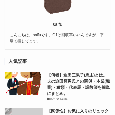
saifu
こんにちは。saifuです。G1は回収率いいんですが、平
場で損してます。
人気記事
【何者】迫田三果子(馬主)とは。
夫の迫田輝男氏との関係・本業(職
業)・種類・代表馬・調教師を簡単
にまとめ。
馬主
14084
【関係性】お気に入りのリュック