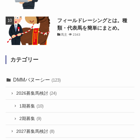
フィールドレーシングとは。種
類・代表馬を簡単にまとめ。
馬主
2343
カテゴリー
DMMバヌーシー
(123)
2026募集馬検討
(24)
1期募集
(10)
2期募集
(9)
2027募集馬検討
(8)