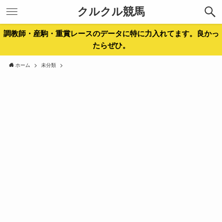
クルクル競馬
調教師・産駒・重賞レースのデータに特に力入れてます。良かっ
たらぜひ。
ホーム
未分類