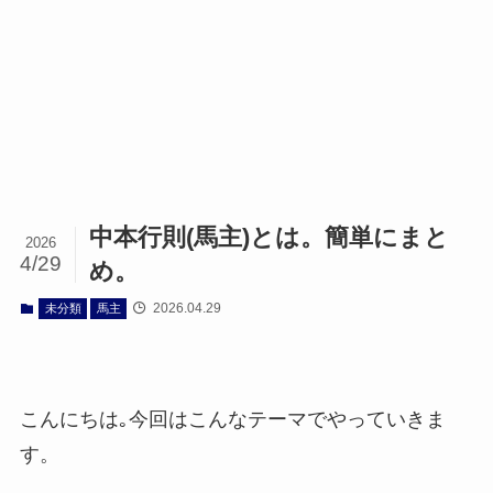
中本行則(馬主)とは。簡単にまと
2026
4/29
め。
2026.04.29
未分類
馬主
こんにちは｡今回はこんなテーマでやっていきま
す。