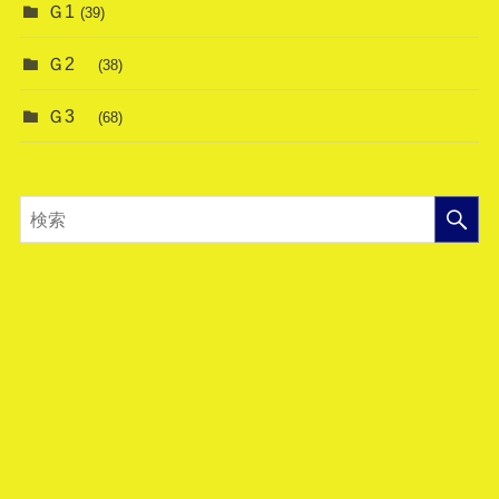
Ｇ1
(39)
Ｇ2
(38)
Ｇ3
(68)