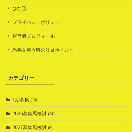
ひな形
プライバシーポリシー
運営者プロフィール
馬券を買う時の注目ポイント
カテゴリー
1期募集
(10)
2026募集馬検討
(24)
2027募集馬検討
(8)