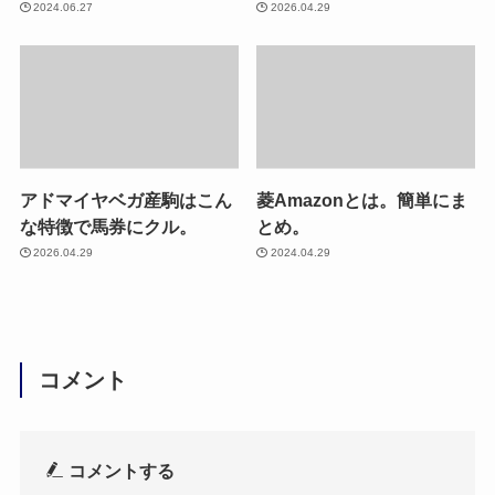
2024.06.27
2026.04.29
アドマイヤベガ産駒はこん
菱Amazonとは。簡単にま
な特徴で馬券にクル。
とめ。
2026.04.29
2024.04.29
コメント
コメントする