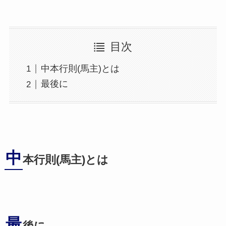
目次
中本行則(馬主)とは
最後に
中
本行則(馬主)とは
最