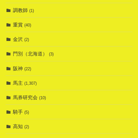
調教師
(1)
重賞
(40)
金沢
(2)
門別（北海道）
(3)
阪神
(22)
馬主
(1,307)
馬券研究会
(10)
騎手
(5)
高知
(2)