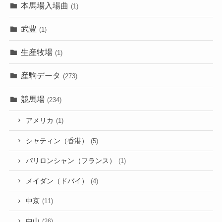
本馬場入場曲
(1)
武豊
(1)
生産牧場
(1)
産駒データ
(273)
競馬場
(234)
アメリカ
(1)
シャティン（香港）
(5)
パリロンシャン（フランス）
(1)
メイダン（ドバイ）
(4)
中京
(11)
中山
(26)