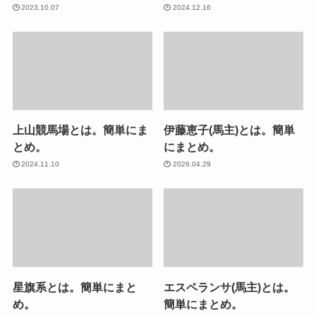
2023.10.07
2024.12.16
上山競馬場とは。簡単にま
伊藤恵子(馬主)とは。簡単
とめ。
にまとめ。
2024.11.10
2026.04.29
星旗系とは。簡単にまと
エスペランサ(馬主)とは。
め。
簡単にまとめ。