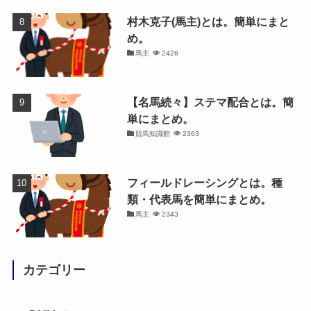
村木克子(馬主)とは。簡単にまと
め。
馬主
2426
【名馬続々】ステマ配合とは。簡
単にまとめ。
競馬知識館
2363
フィールドレーシングとは。種
類・代表馬を簡単にまとめ。
馬主
2343
カテゴリー