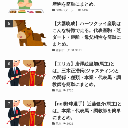
産駒を簡単にまとめ。
DMMバヌーシー
4437
【大器晩成】ハーツクライ産駒は
こんな特徴で走る。代表産駒・芝
ダート・距離・母父相性を簡単に
まとめ。
産駒データ
3871
【エリカ】唐澤絵里加(馬主)と
は。三木正浩氏(ジャスティン)と
の関係・種類・本業・代表馬・調
教師を簡単にまとめ。
馬主
2725
【not野球選手】近藤健介(馬主)と
は。本業・代表馬・調教師を簡単
にまとめ。
馬主
2621