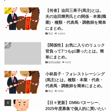
【何者】迫田三果子(馬主)とは。
夫の迫田輝男氏との関係・本業(職
業)・種類・代表馬・調教師を簡単
にまとめ。
馬主
14064
【関係性】お気に入りのリュック
背負って7つもg1勝ったとは。簡
単にまとめ。
競馬知識館
6352
小林昌子・フォレストレーシング
(馬主)とは。種類・本業・代表・
代表馬・調教師を簡単にまとめ。
馬主
5960
【日々更新】DMMバヌーシー、
2025年度募集で個人的に買いたい