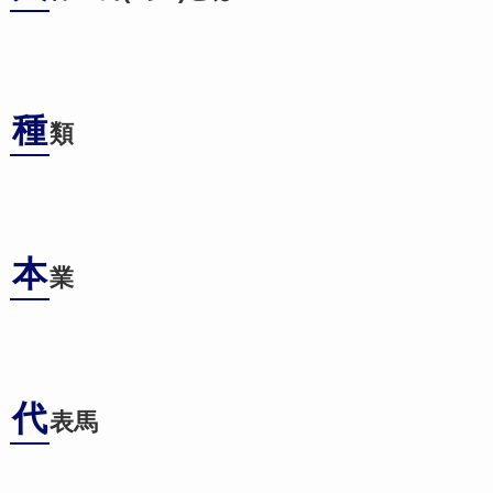
種
類
本
業
代
表馬