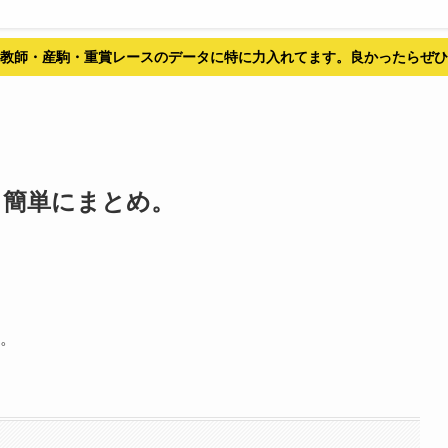
教師・産駒・重賞レースのデータに特に力入れてます。良かったらぜひ
。簡単にまとめ。
す。