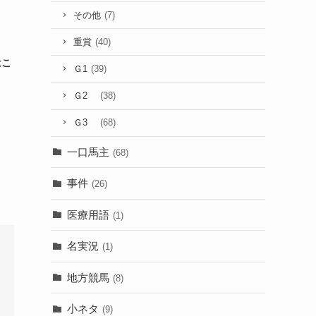
その他
(7)
重賞
(40)
はこ
Ｇ1
(39)
Ｇ2
(38)
Ｇ3
(68)
一口馬主
(68)
事件
(26)
医療用語
(1)
名実況
(1)
地方競馬
(8)
小ネタ
(9)