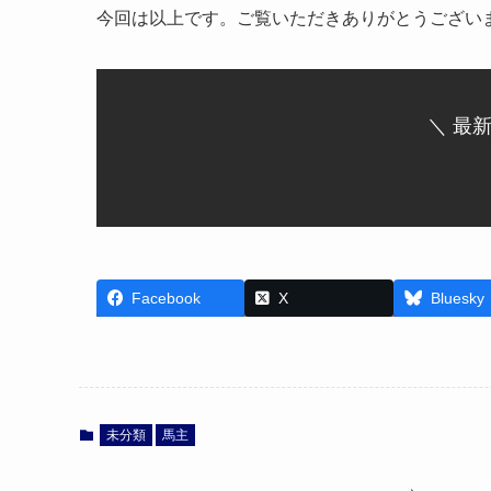
今回は以上です。ご覧いただきありがとうござい
＼ 最
Facebook
X
Bluesky
未分類
馬主