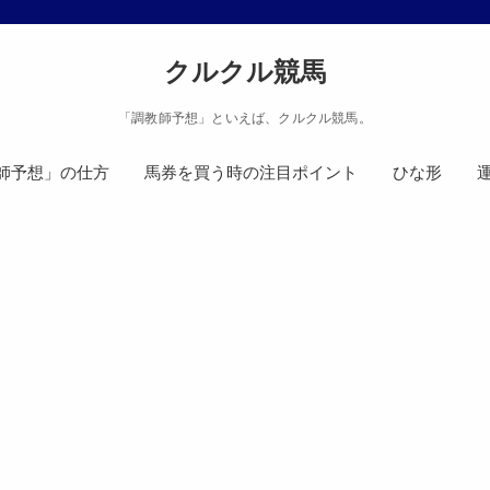
クルクル競馬
「調教師予想」といえば、クルクル競馬。
師予想」の仕方
馬券を買う時の注目ポイント
ひな形