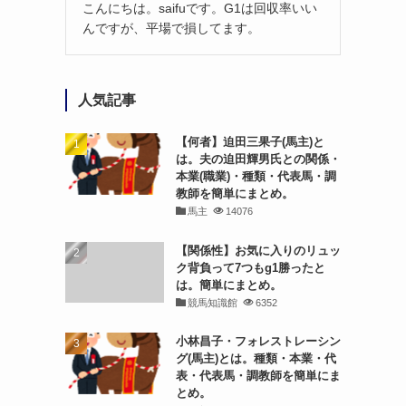
こんにちは。saifuです。G1は回収率いい
んですが、平場で損してます。
人気記事
【何者】迫田三果子(馬主)と
は。夫の迫田輝男氏との関係・
本業(職業)・種類・代表馬・調
教師を簡単にまとめ。
馬主
14076
【関係性】お気に入りのリュッ
ク背負って7つもg1勝ったと
は。簡単にまとめ。
競馬知識館
6352
小林昌子・フォレストレーシン
グ(馬主)とは。種類・本業・代
表・代表馬・調教師を簡単にま
とめ。