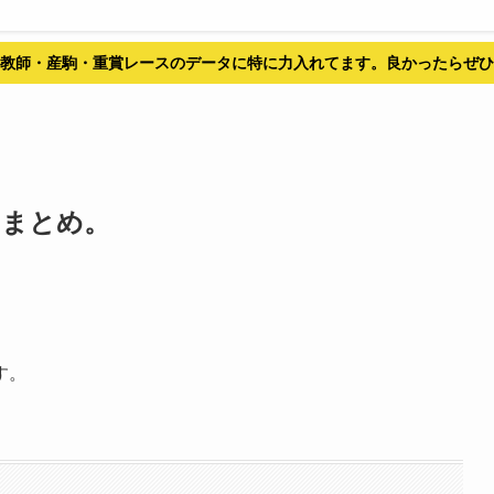
教師・産駒・重賞レースのデータに特に力入れてます。良かったらぜひ
にまとめ。
す。