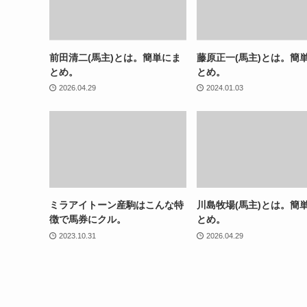
前田清二(馬主)とは。簡単にま
藤原正一(馬主)とは。簡
とめ。
とめ。
2026.04.29
2024.01.03
ミラアイトーン産駒はこんな特
川島牧場(馬主)とは。簡
徴で馬券にクル。
とめ。
2023.10.31
2026.04.29