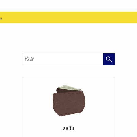
。
saifu