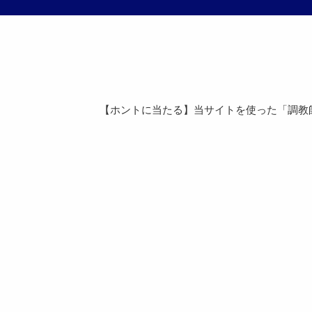
【ホントに当たる】当サイトを使った「調教