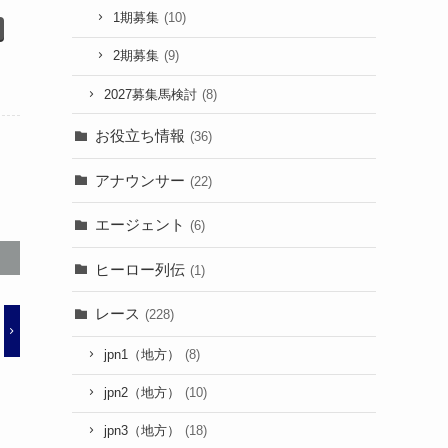
1期募集
(10)
2期募集
(9)
2027募集馬検討
(8)
お役立ち情報
(36)
アナウンサー
(22)
エージェント
(6)
ヒーロー列伝
(1)
レース
(228)
jpn1（地方）
(8)
jpn2（地方）
(10)
jpn3（地方）
(18)