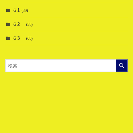
Ｇ1
(39)
Ｇ2
(38)
Ｇ3
(68)