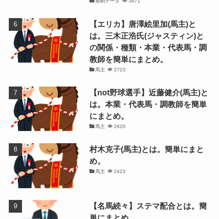
産駒データ
3871
【エリカ】唐澤絵里加(馬主)と
は。三木正浩氏(ジャスティン)と
の関係・種類・本業・代表馬・調
教師を簡単にまとめ。
馬主
2723
【not野球選手】近藤健介(馬主)と
は。本業・代表馬・調教師を簡単
にまとめ。
馬主
2620
村木克子(馬主)とは。簡単にまと
め。
馬主
2423
【名馬続々】ステマ配合とは。簡
単にまとめ。