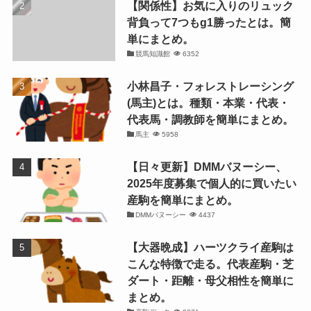
【関係性】お気に入りのリュック
背負って7つもg1勝ったとは。簡
単にまとめ。
競馬知識館
6352
小林昌子・フォレストレーシング
(馬主)とは。種類・本業・代表・
代表馬・調教師を簡単にまとめ。
馬主
5958
【日々更新】DMMバヌーシー、
2025年度募集で個人的に買いたい
産駒を簡単にまとめ。
DMMバヌーシー
4437
【大器晩成】ハーツクライ産駒は
こんな特徴で走る。代表産駒・芝
ダート・距離・母父相性を簡単に
まとめ。