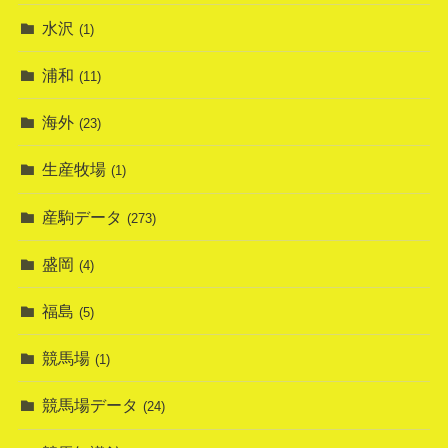
水沢
(1)
浦和
(11)
海外
(23)
生産牧場
(1)
産駒データ
(273)
盛岡
(4)
福島
(5)
競馬場
(1)
競馬場データ
(24)