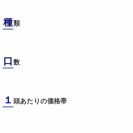
種
類
口
数
１
頭あたりの価格帯