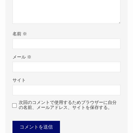
名前
※
メール
※
サイト
次回のコメントで使用するためブラウザーに自分
の名前、メールアドレス、サイトを保存する。