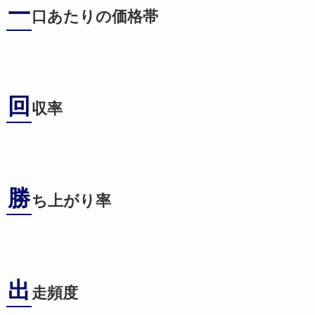
一
口あたりの価格帯
回
収率
勝
ち上がり率
出
走頻度