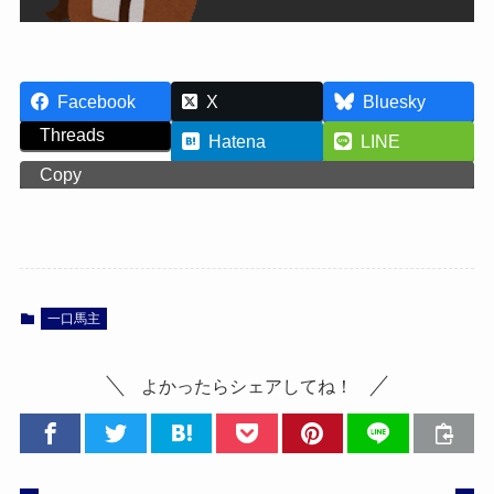
Facebook
X
Bluesky
Threads
Hatena
LINE
Copy
一口馬主
よかったらシェアしてね！