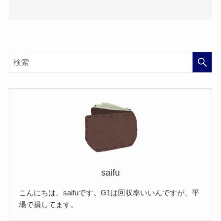
saifu
こんにちは。saifuです。G1は回収率いいんですが、平
場で損してます。