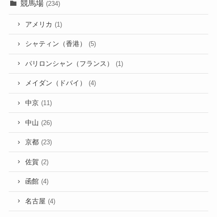
競馬場
(234)
アメリカ
(1)
シャティン（香港）
(5)
パリロンシャン（フランス）
(1)
メイダン（ドバイ）
(4)
中京
(11)
中山
(26)
京都
(23)
佐賀
(2)
函館
(4)
名古屋
(4)