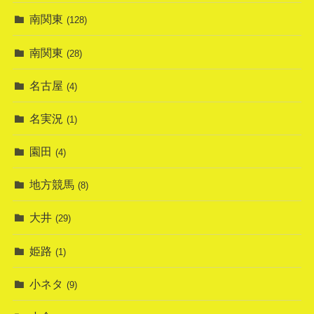
南関東
(128)
南関東
(28)
名古屋
(4)
名実況
(1)
園田
(4)
地方競馬
(8)
大井
(29)
姫路
(1)
小ネタ
(9)