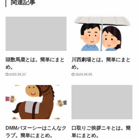
関連記事
頭数馬鹿とは。簡単にまと
川西劇場とは。簡単にまと
め。
め。
2025.05.27
2025.09.05
DMMバヌーシーはこんなク
口取りご挨拶ニキとは。簡
ラブ。簡単にまとめ。
単にまとめ。