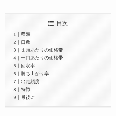
目次
種類
口数
１頭あたりの価格帯
一口あたりの価格帯
回収率
勝ち上がり率
出走頻度
特徴
最後に