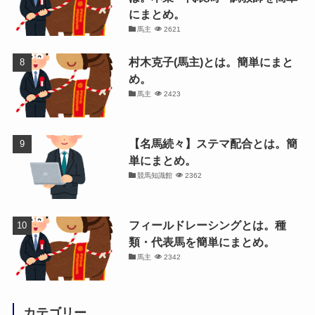
にまとめ。
馬主
2621
村木克子(馬主)とは。簡単にまと
め。
馬主
2423
【名馬続々】ステマ配合とは。簡
単にまとめ。
競馬知識館
2362
フィールドレーシングとは。種
類・代表馬を簡単にまとめ。
馬主
2342
カテゴリー