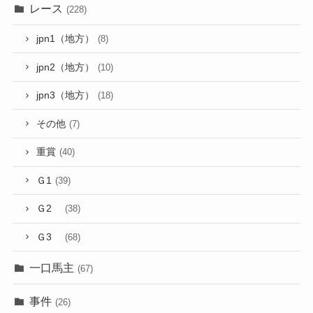
レース
(228)
jpn1（地方）
(8)
jpn2（地方）
(10)
jpn3（地方）
(18)
その他
(7)
重賞
(40)
Ｇ1
(39)
Ｇ2
(38)
Ｇ3
(68)
一口馬主
(67)
事件
(26)