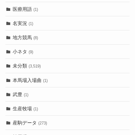
医療用語
(1)
名実況
(1)
地方競馬
(8)
小ネタ
(9)
未分類
(3,519)
本馬場入場曲
(1)
武豊
(1)
生産牧場
(1)
産駒データ
(273)