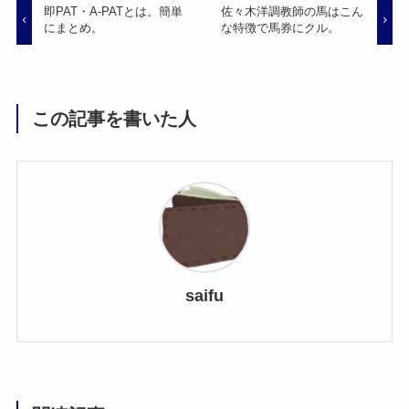
即PAT・A-PATとは。簡単
佐々木洋調教師の馬はこん
にまとめ。
な特徴で馬券にクル。
この記事を書いた人
saifu