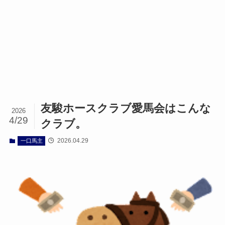
友駿ホースクラブ愛馬会はこんな
2026
4/29
クラブ。
2026.04.29
一口馬主