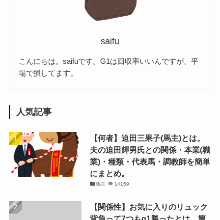
saifu
こんにちは。saifuです。G1は回収率いいんですが、平
場で損してます。
人気記事
【何者】迫田三果子(馬主)とは。
夫の迫田輝男氏との関係・本業(職
業)・種類・代表馬・調教師を簡単
にまとめ。
馬主
14159
【関係性】お気に入りのリュック
背負って7つもg1勝ったとは。簡