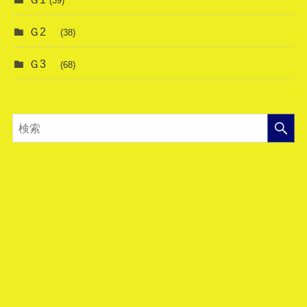
(39)
Ｇ2
(38)
Ｇ3
(68)