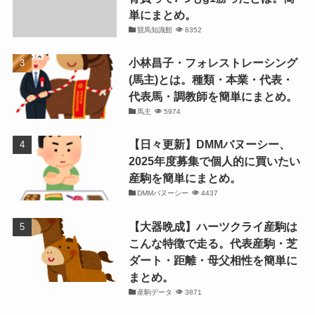
単にまとめ。
競馬知識館
6352
小林昌子・フォレストレーシング
(馬主)とは。種類・本業・代表・
代表馬・調教師を簡単にまとめ。
馬主
5974
【日々更新】DMMバヌーシー、
2025年度募集で個人的に買いたい
産駒を簡単にまとめ。
DMMバヌーシー
4437
【大器晩成】ハーツクライ産駒は
こんな特徴で走る。代表産駒・芝
ダート・距離・母父相性を簡単に
まとめ。
産駒データ
3871