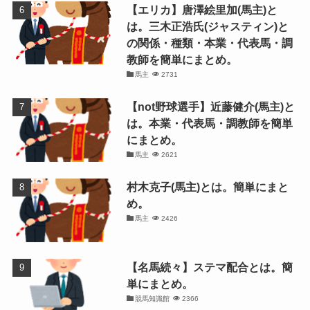
【エリカ】唐澤絵里加(馬主)と
は。三木正浩氏(ジャスティン)と
の関係・種類・本業・代表馬・調
教師を簡単にまとめ。
馬主
2731
【not野球選手】近藤健介(馬主)と
は。本業・代表馬・調教師を簡単
にまとめ。
馬主
2621
村木克子(馬主)とは。簡単にまと
め。
馬主
2426
【名馬続々】ステマ配合とは。簡
単にまとめ。
競馬知識館
2366