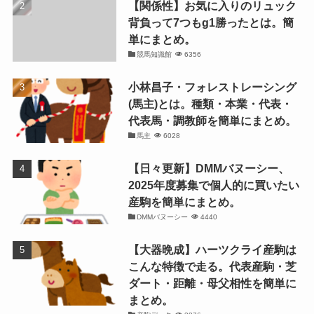
【関係性】お気に入りのリュック
背負って7つもg1勝ったとは。簡
単にまとめ。
競馬知識館
6356
小林昌子・フォレストレーシング
(馬主)とは。種類・本業・代表・
代表馬・調教師を簡単にまとめ。
馬主
6028
【日々更新】DMMバヌーシー、
2025年度募集で個人的に買いたい
産駒を簡単にまとめ。
DMMバヌーシー
4440
【大器晩成】ハーツクライ産駒は
こんな特徴で走る。代表産駒・芝
ダート・距離・母父相性を簡単に
まとめ。