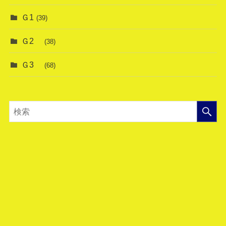
Ｇ1
(39)
Ｇ2
(38)
Ｇ3
(68)