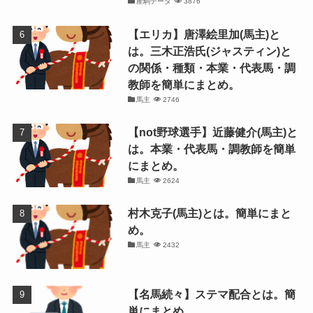
産駒データ
3876
【エリカ】唐澤絵里加(馬主)と
は。三木正浩氏(ジャスティン)と
の関係・種類・本業・代表馬・調
教師を簡単にまとめ。
馬主
2746
【not野球選手】近藤健介(馬主)と
は。本業・代表馬・調教師を簡単
にまとめ。
馬主
2624
村木克子(馬主)とは。簡単にまと
め。
馬主
2432
【名馬続々】ステマ配合とは。簡
単にまとめ。