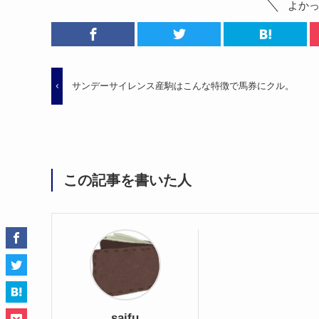
よか
サンデーサイレンス産駒はこんな特徴で馬券にクル。
この記事を書いた人
saifu