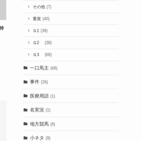
その他
(7)
重賞
(40)
な特
Ｇ1
(39)
Ｇ2
(38)
Ｇ3
(68)
一口馬主
(68)
事件
(26)
医療用語
(1)
名実況
(1)
地方競馬
(8)
小ネタ
(9)