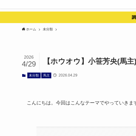
調
ホーム
未分類
2026
【ホウオウ】小笹芳央(馬主
4/29
2026.04.29
未分類
馬主
こんにちは。今回はこんなテーマでやっていきま