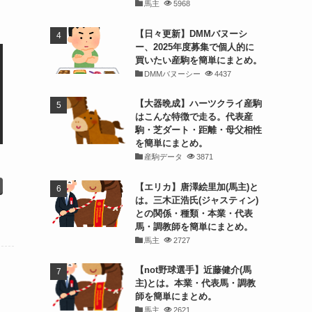
馬主
5968
【日々更新】DMMバヌーシ
ー、2025年度募集で個人的に
買いたい産駒を簡単にまとめ。
DMMバヌーシー
4437
【大器晩成】ハーツクライ産駒
はこんな特徴で走る。代表産
駒・芝ダート・距離・母父相性
を簡単にまとめ。
産駒データ
3871
【エリカ】唐澤絵里加(馬主)と
は。三木正浩氏(ジャスティン)
との関係・種類・本業・代表
馬・調教師を簡単にまとめ。
馬主
2727
【not野球選手】近藤健介(馬
主)とは。本業・代表馬・調教
師を簡単にまとめ。
馬主
2621