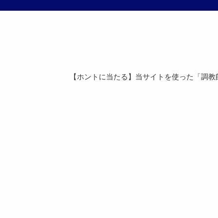
【ホントに当たる】当サイトを使った「調教