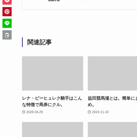
関連記事
レナ・ピーヒュレク騎手はこん
益田競馬場とは。簡単に
な特徴で馬券にクル。
め。
2026.04.29
2024.11.10