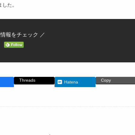
ました。
新情報をチェック ／
Threads
Copy
Hatena