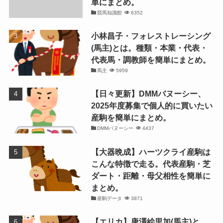
単にまとめ。
競馬知識館
6352
小林昌子・フォレストレーシング
(馬主)とは。種類・本業・代表・
代表馬・調教師を簡単にまとめ。
馬主
5959
【日々更新】DMMバヌーシー、
2025年度募集で個人的に買いたい
産駒を簡単にまとめ。
DMMバヌーシー
4437
【大器晩成】ハーツクライ産駒は
こんな特徴で走る。代表産駒・芝
ダート・距離・母父相性を簡単に
まとめ。
産駒データ
3871
【エリカ】唐澤絵里加(馬主)と