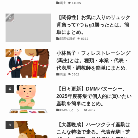
馬主
14065
【関係性】お気に入りのリュック
背負って7つもg1勝ったとは。簡
単にまとめ。
競馬知識館
6352
小林昌子・フォレストレーシング
(馬主)とは。種類・本業・代表・
代表馬・調教師を簡単にまとめ。
馬主
5962
【日々更新】DMMバヌーシー、
2025年度募集で個人的に買いたい
産駒を簡単にまとめ。
DMMバヌーシー
4437
【大器晩成】ハーツクライ産駒は
こんな特徴で走る。代表産駒・芝