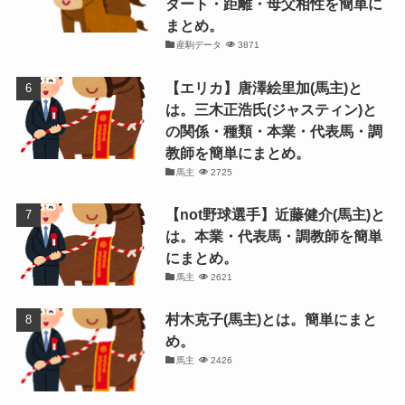
ダート・距離・母父相性を簡単に
まとめ。
産駒データ
3871
【エリカ】唐澤絵里加(馬主)と
は。三木正浩氏(ジャスティン)と
の関係・種類・本業・代表馬・調
教師を簡単にまとめ。
馬主
2725
【not野球選手】近藤健介(馬主)と
は。本業・代表馬・調教師を簡単
にまとめ。
馬主
2621
村木克子(馬主)とは。簡単にまと
め。
馬主
2426