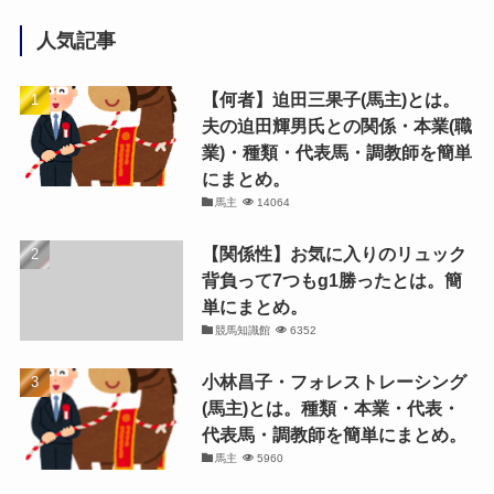
人気記事
【何者】迫田三果子(馬主)とは。
夫の迫田輝男氏との関係・本業(職
業)・種類・代表馬・調教師を簡単
にまとめ。
馬主
14064
【関係性】お気に入りのリュック
背負って7つもg1勝ったとは。簡
単にまとめ。
競馬知識館
6352
小林昌子・フォレストレーシング
(馬主)とは。種類・本業・代表・
代表馬・調教師を簡単にまとめ。
馬主
5960