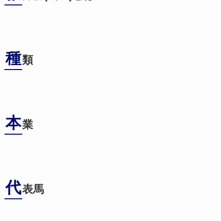
種
類
本
業
代
表馬