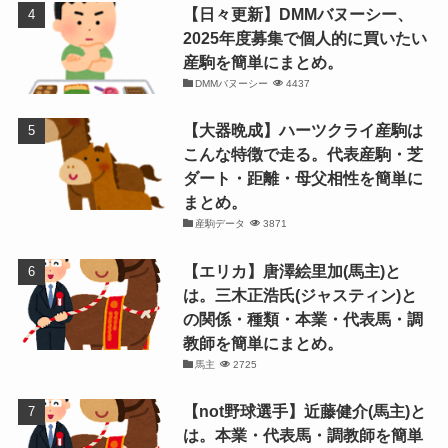
【日々更新】DMMバヌーシー、
2025年度募集で個人的に買いたい
産駒を簡単にまとめ。
DMMバヌーシー
4437
【大器晩成】ハーツクライ産駒は
こんな特徴で走る。代表産駒・芝
ダート・距離・母父相性を簡単に
まとめ。
産駒データ
3871
【エリカ】唐澤絵里加(馬主)と
は。三木正浩氏(ジャスティン)と
の関係・種類・本業・代表馬・調
教師を簡単にまとめ。
馬主
2725
【not野球選手】近藤健介(馬主)と
は。本業・代表馬・調教師を簡単