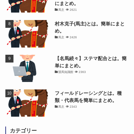
にまとめ。
馬主
2621
村木克子(馬主)とは。簡単にまと
め。
馬主
2426
【名馬続々】ステマ配合とは。簡
単にまとめ。
競馬知識館
2363
フィールドレーシングとは。種
類・代表馬を簡単にまとめ。
馬主
2343
カテゴリー