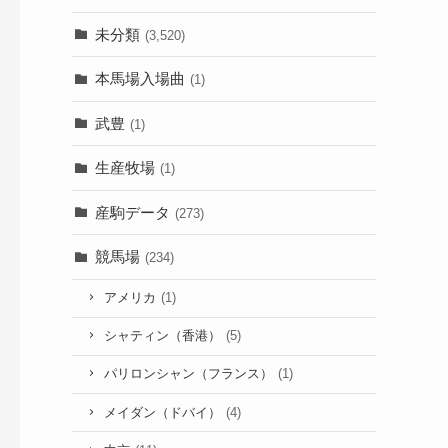
未分類
(3,520)
本馬場入場曲
(1)
武豊
(1)
生産牧場
(1)
産駒データ
(273)
競馬場
(234)
アメリカ
(1)
シャティン（香港）
(5)
パリロンシャン（フランス）
(1)
メイダン（ドバイ）
(4)