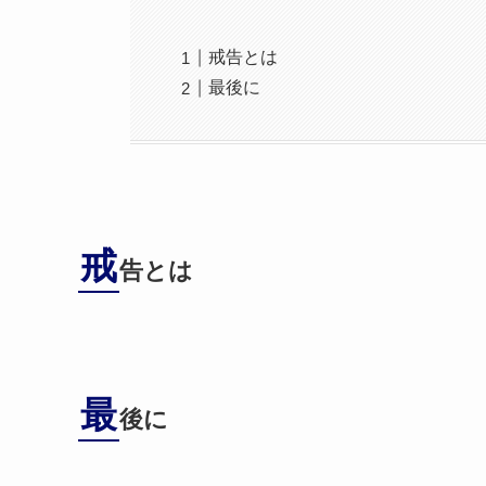
戒告とは
最後に
戒
告とは
最
後に