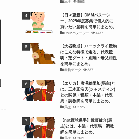
馬主
5963
【日々更新】DMMバヌーシ
ー、2025年度募集で個人的に
買いたい産駒を簡単にまとめ。
DMMバヌーシー
4437
【大器晩成】ハーツクライ産駒
はこんな特徴で走る。代表産
駒・芝ダート・距離・母父相性
を簡単にまとめ。
産駒データ
3871
【エリカ】唐澤絵里加(馬主)と
は。三木正浩氏(ジャスティン)
との関係・種類・本業・代表
馬・調教師を簡単にまとめ。
馬主
2725
【not野球選手】近藤健介(馬
主)とは。本業・代表馬・調教
師を簡単にまとめ。
馬主
2621