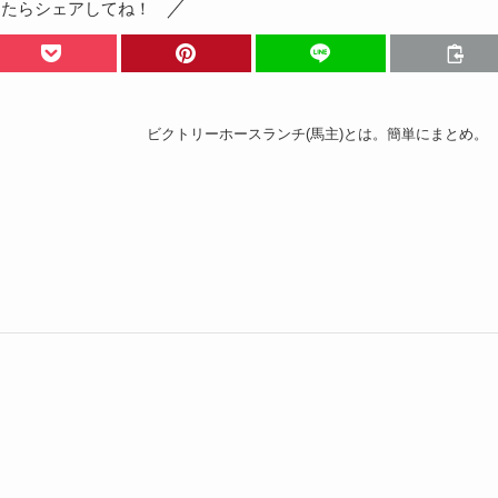
ったらシェアしてね！
ビクトリーホースランチ(馬主)とは。簡単にまとめ。