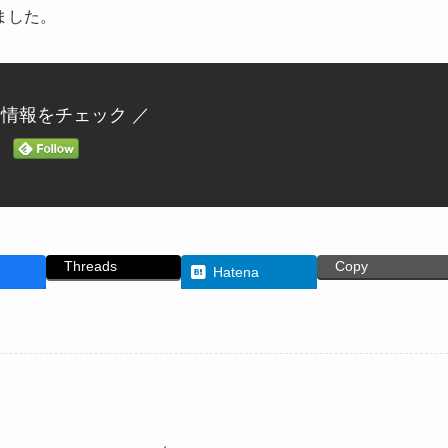
ました。
新情報をチェック ／
Threads
Copy
Hatena