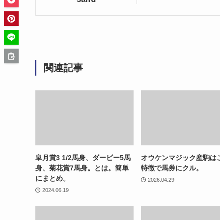
関連記事
皐月賞3 1/2馬身、ダービー5馬
オウケンマジック産駒は
身、菊花賞7馬身。とは。簡単
特徴で馬券にクル。
にまとめ。
2026.04.29
2024.06.19