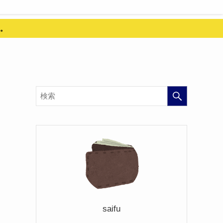
。
saifu