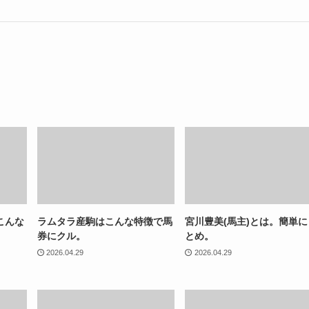
こんな
ラムタラ産駒はこんな特徴で馬
宮川豊美(馬主)とは。簡単に
券にクル。
とめ。
2026.04.29
2026.04.29