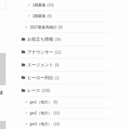
1期募集
(10)
2期募集
(9)
2027募集馬検討
(8)
お役立ち情報
(36)
アナウンサー
(22)
エージェント
(6)
ヒーロー列伝
(1)
レース
(228)
ま
jpn1（地方）
(8)
jpn2（地方）
(10)
jpn3（地方）
(18)