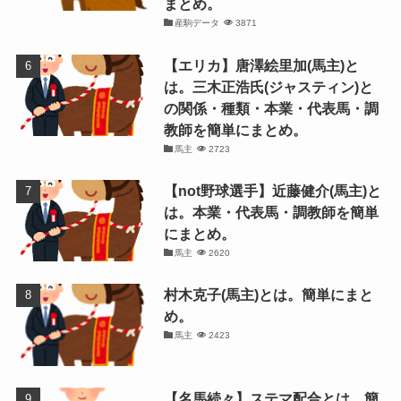
まとめ。
産駒データ
3871
【エリカ】唐澤絵里加(馬主)と
は。三木正浩氏(ジャスティン)と
の関係・種類・本業・代表馬・調
教師を簡単にまとめ。
馬主
2723
【not野球選手】近藤健介(馬主)と
は。本業・代表馬・調教師を簡単
にまとめ。
馬主
2620
村木克子(馬主)とは。簡単にまと
め。
馬主
2423
【名馬続々】ステマ配合とは。簡