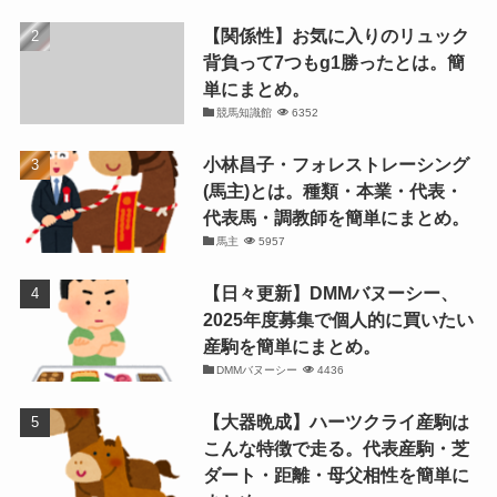
【関係性】お気に入りのリュック
背負って7つもg1勝ったとは。簡
単にまとめ。
競馬知識館
6352
小林昌子・フォレストレーシング
(馬主)とは。種類・本業・代表・
代表馬・調教師を簡単にまとめ。
馬主
5957
【日々更新】DMMバヌーシー、
2025年度募集で個人的に買いたい
産駒を簡単にまとめ。
DMMバヌーシー
4436
【大器晩成】ハーツクライ産駒は
こんな特徴で走る。代表産駒・芝
ダート・距離・母父相性を簡単に