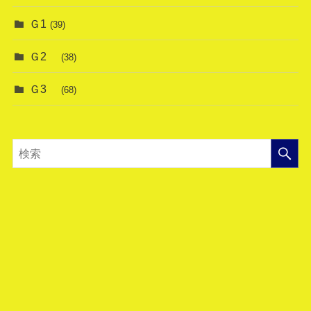
Ｇ1
(39)
Ｇ2
(38)
Ｇ3
(68)