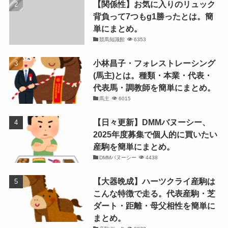
【関係性】お気に入りのリュック
背負って7つもg1勝ったとは。簡
単にまとめ。
競馬知識館
6353
小林昌子・フォレストレーシング
(馬主)とは。種類・本業・代表・
代表馬・調教師を簡単にまとめ。
馬主
6015
【日々更新】DMMバヌーシー、
2025年度募集で個人的に買いたい
産駒を簡単にまとめ。
DMMバヌーシー
4438
【大器晩成】ハーツクライ産駒は
こんな特徴で走る。代表産駒・芝
ダート・距離・母父相性を簡単に
まとめ。