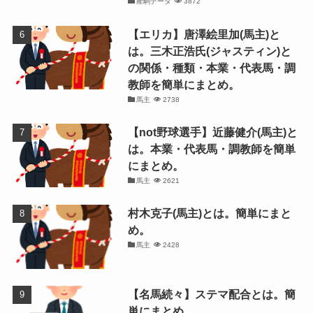
産駒データ
3872
【エリカ】唐澤絵里加(馬主)と
は。三木正浩氏(ジャスティン)と
の関係・種類・本業・代表馬・調
教師を簡単にまとめ。
馬主
2738
【not野球選手】近藤健介(馬主)と
は。本業・代表馬・調教師を簡単
にまとめ。
馬主
2621
村木克子(馬主)とは。簡単にまと
め。
馬主
2428
【名馬続々】ステマ配合とは。簡
単にまとめ。