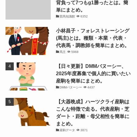
背負って7つもg1勝ったとは。簡
単にまとめ。
競馬知識館
6352
小林昌子・フォレストレーシング
(馬主)とは。種類・本業・代表・
代表馬・調教師を簡単にまとめ。
馬主
5968
【日々更新】DMMバヌーシー、
2025年度募集で個人的に買いたい
産駒を簡単にまとめ。
DMMバヌーシー
4437
【大器晩成】ハーツクライ産駒は
こんな特徴で走る。代表産駒・芝
ダート・距離・母父相性を簡単に
まとめ。
産駒データ
3871