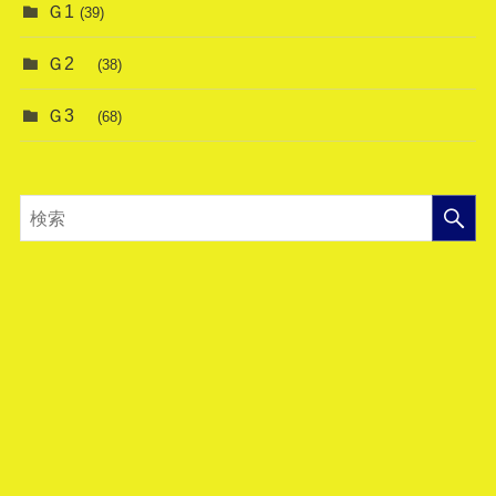
Ｇ1
(39)
Ｇ2
(38)
Ｇ3
(68)