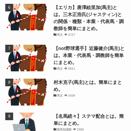
【エリカ】唐澤絵里加(馬主)と
は。三木正浩氏(ジャスティン)と
の関係・種類・本業・代表馬・調
教師を簡単にまとめ。
馬主
2727
【not野球選手】近藤健介(馬主)と
は。本業・代表馬・調教師を簡単
にまとめ。
馬主
2621
村木克子(馬主)とは。簡単にまと
め。
馬主
2426
【名馬続々】ステマ配合とは。簡
単にまとめ。
競馬知識館
2365