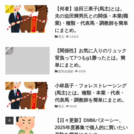
【何者】迫田三果子(馬主)とは。
夫の迫田輝男氏との関係・本業(職
業)・種類・代表馬・調教師を簡単
にまとめ。
馬主
14325
【関係性】お気に入りのリュック
背負って7つもg1勝ったとは。簡
単にまとめ。
競馬知識館
6356
小林昌子・フォレストレーシング
(馬主)とは。種類・本業・代表・
代表馬・調教師を簡単にまとめ。
馬主
6030
【日々更新】DMMバヌーシー、
2025年度募集で個人的に買いたい