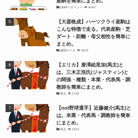
産駒を簡単にまとめ。
DMMバヌーシー
4440
【大器晩成】ハーツクライ産駒は
こんな特徴で走る。代表産駒・芝
ダート・距離・母父相性を簡単に
まとめ。
産駒データ
3876
【エリカ】唐澤絵里加(馬主)と
は。三木正浩氏(ジャスティン)と
の関係・種類・本業・代表馬・調
教師を簡単にまとめ。
馬主
2746
【not野球選手】近藤健介(馬主)と
は。本業・代表馬・調教師を簡単
にまとめ。
馬主
2624