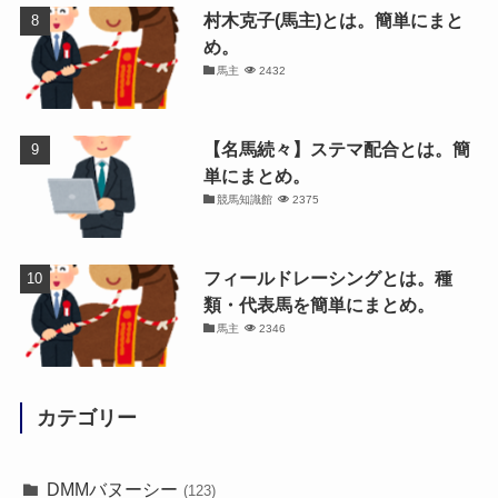
村木克子(馬主)とは。簡単にまと
め。
馬主
2432
【名馬続々】ステマ配合とは。簡
単にまとめ。
競馬知識館
2375
フィールドレーシングとは。種
類・代表馬を簡単にまとめ。
馬主
2346
カテゴリー
DMMバヌーシー
(123)