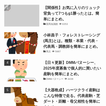
【関係性】お気に入りのリュック
背負って7つもg1勝ったとは。簡
単にまとめ。
競馬知識館
6353
小林昌子・フォレストレーシング
(馬主)とは。種類・本業・代表・
代表馬・調教師を簡単にまとめ。
馬主
5987
【日々更新】DMMバヌーシー、
2025年度募集で個人的に買いたい
産駒を簡単にまとめ。
DMMバヌーシー
4438
【大器晩成】ハーツクライ産駒は
こんな特徴で走る。代表産駒・芝
ダート・距離・母父相性を簡単に