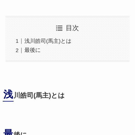
目次
浅川皓司(馬主)とは
最後に
浅
川皓司(馬主)とは
最