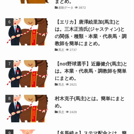
まとめ。
産駒データ
3872
【エリカ】唐澤絵里加(馬主)と
は。三木正浩氏(ジャスティン)と
の関係・種類・本業・代表馬・調
教師を簡単にまとめ。
馬主
2737
【not野球選手】近藤健介(馬主)と
は。本業・代表馬・調教師を簡単
にまとめ。
馬主
2621
村木克子(馬主)とは。簡単にまと
め。
馬主
2428
【名馬続々】ステマ配合とは。簡