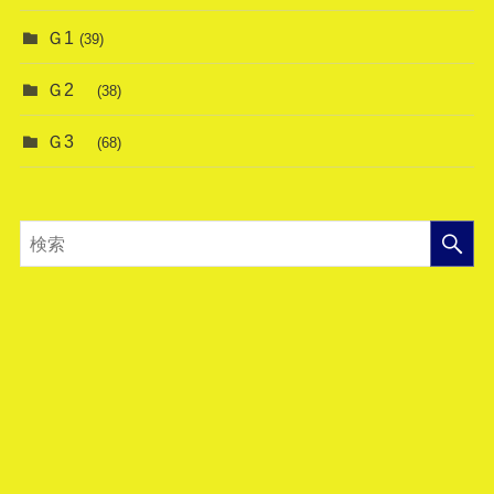
Ｇ1
(39)
Ｇ2
(38)
Ｇ3
(68)