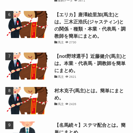
産駒データ
3871
【エリカ】唐澤絵里加(馬主)と
は。三木正浩氏(ジャスティン)と
の関係・種類・本業・代表馬・調
教師を簡単にまとめ。
馬主
2730
【not野球選手】近藤健介(馬主)と
は。本業・代表馬・調教師を簡単
にまとめ。
馬主
2621
村木克子(馬主)とは。簡単にまと
め。
馬主
2426
【名馬続々】ステマ配合とは。簡
単にまとめ。