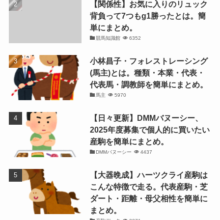
【関係性】お気に入りのリュック
背負って7つもg1勝ったとは。簡
単にまとめ。
競馬知識館
6352
小林昌子・フォレストレーシング
(馬主)とは。種類・本業・代表・
代表馬・調教師を簡単にまとめ。
馬主
5970
【日々更新】DMMバヌーシー、
2025年度募集で個人的に買いたい
産駒を簡単にまとめ。
DMMバヌーシー
4437
【大器晩成】ハーツクライ産駒は
こんな特徴で走る。代表産駒・芝
ダート・距離・母父相性を簡単に
まとめ。