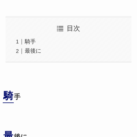
目次
騎手
最後に
騎
手
最