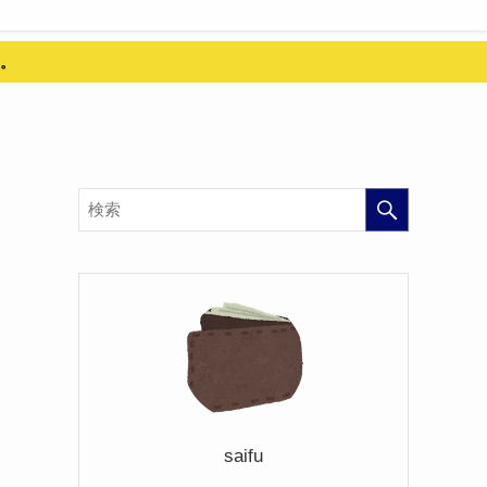
。
saifu