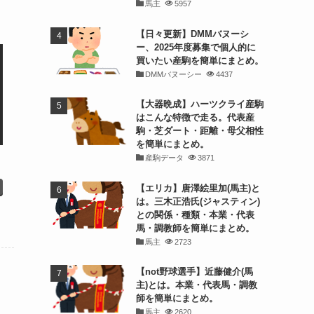
馬主
5957
【日々更新】DMMバヌーシ
ー、2025年度募集で個人的に
買いたい産駒を簡単にまとめ。
DMMバヌーシー
4437
【大器晩成】ハーツクライ産駒
はこんな特徴で走る。代表産
駒・芝ダート・距離・母父相性
を簡単にまとめ。
産駒データ
3871
【エリカ】唐澤絵里加(馬主)と
は。三木正浩氏(ジャスティン)
との関係・種類・本業・代表
馬・調教師を簡単にまとめ。
馬主
2723
【not野球選手】近藤健介(馬
主)とは。本業・代表馬・調教
師を簡単にまとめ。
馬主
2620