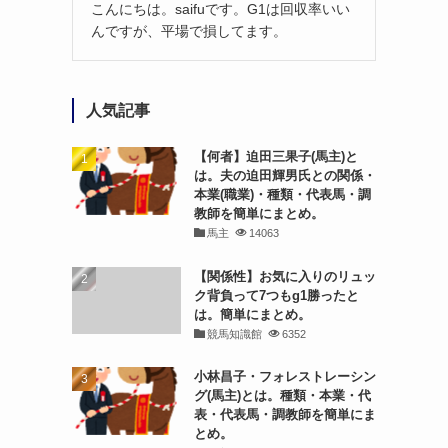
こんにちは。saifuです。G1は回収率いい
んですが、平場で損してます。
人気記事
【何者】迫田三果子(馬主)と
は。夫の迫田輝男氏との関係・
本業(職業)・種類・代表馬・調
教師を簡単にまとめ。
馬主
14063
【関係性】お気に入りのリュッ
ク背負って7つもg1勝ったと
は。簡単にまとめ。
競馬知識館
6352
小林昌子・フォレストレーシン
グ(馬主)とは。種類・本業・代
表・代表馬・調教師を簡単にま
とめ。