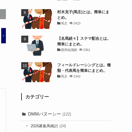
村木克子(馬主)とは。簡単にま
とめ。
馬主
2423
【名馬続々】ステマ配合とは。
簡単にまとめ。
競馬知識館
2361
フィールドレーシングとは。種
類・代表馬を簡単にまとめ。
馬主
2342
カテゴリー
DMMバヌーシー
(122)
2026募集馬検討
(24)