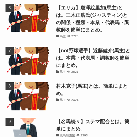
【エリカ】唐澤絵里加(馬主)と
は。三木正浩氏(ジャスティン)と
の関係・種類・本業・代表馬・調
教師を簡単にまとめ。
馬主
2725
【not野球選手】近藤健介(馬主)と
は。本業・代表馬・調教師を簡単
にまとめ。
馬主
2621
村木克子(馬主)とは。簡単にまと
め。
馬主
2424
【名馬続々】ステマ配合とは。簡
単にまとめ。
競馬知識館
2363