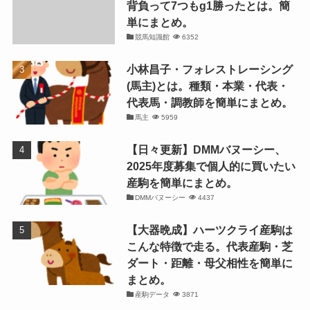
背負って7つもg1勝ったとは。簡
単にまとめ。
競馬知識館
6352
小林昌子・フォレストレーシング
(馬主)とは。種類・本業・代表・
代表馬・調教師を簡単にまとめ。
馬主
5959
【日々更新】DMMバヌーシー、
2025年度募集で個人的に買いたい
産駒を簡単にまとめ。
DMMバヌーシー
4437
【大器晩成】ハーツクライ産駒は
こんな特徴で走る。代表産駒・芝
ダート・距離・母父相性を簡単に
まとめ。
産駒データ
3871