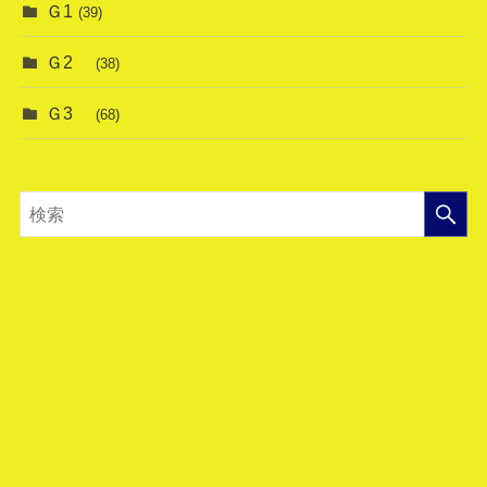
Ｇ1
(39)
Ｇ2
(38)
Ｇ3
(68)