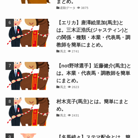
まとめ。
産駒データ
3875
【エリカ】唐澤絵里加(馬主)と
は。三木正浩氏(ジャスティン)と
の関係・種類・本業・代表馬・調
教師を簡単にまとめ。
馬主
2741
【not野球選手】近藤健介(馬主)と
は。本業・代表馬・調教師を簡単
にまとめ。
馬主
2623
村木克子(馬主)とは。簡単にまと
め。
馬主
2431
【名馬続々】ステマ配合とは。簡