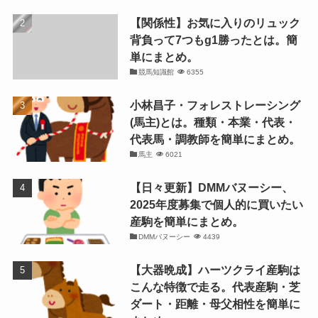
【関係性】お気に入りのリュック
背負って7つもg1勝ったとは。簡
単にまとめ。
競馬知識館
6355
小林昌子・フォレストレーシング
(馬主)とは。種類・本業・代表・
代表馬・調教師を簡単にまとめ。
馬主
6021
【日々更新】DMMバヌーシー、
2025年度募集で個人的に買いたい
産駒を簡単にまとめ。
DMMバヌーシー
4439
【大器晩成】ハーツクライ産駒は
こんな特徴で走る。代表産駒・芝
ダート・距離・母父相性を簡単に