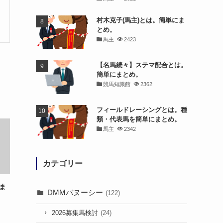
村木克子(馬主)とは。簡単にま
とめ。
馬主
2423
【名馬続々】ステマ配合とは。
簡単にまとめ。
競馬知識館
2362
フィールドレーシングとは。種
類・代表馬を簡単にまとめ。
馬主
2342
カテゴリー
ま
DMMバヌーシー
(122)
2026募集馬検討
(24)