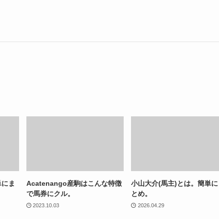
単にま
Acatenango産駒はこんな特徴
小山大介(馬主)とは。簡単に
で馬券にクル。
とめ。
2023.10.03
2026.04.29