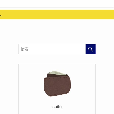
。
saifu