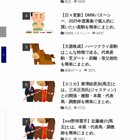
馬主
5959
【日々更新】DMMバヌーシ
ー、2025年度募集で個人的に
買いたい産駒を簡単にまとめ。
DMMバヌーシー
4437
【大器晩成】ハーツクライ産駒
はこんな特徴で走る。代表産
駒・芝ダート・距離・母父相性
を簡単にまとめ。
産駒データ
3871
【エリカ】唐澤絵里加(馬主)と
は。三木正浩氏(ジャスティン)
との関係・種類・本業・代表
馬・調教師を簡単にまとめ。
馬主
2723
【not野球選手】近藤健介(馬
主)とは。本業・代表馬・調教
師を簡単にまとめ。
馬主
2621