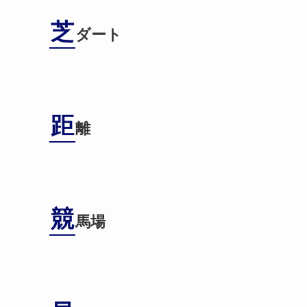
芝
ダート
距
離
競
馬場