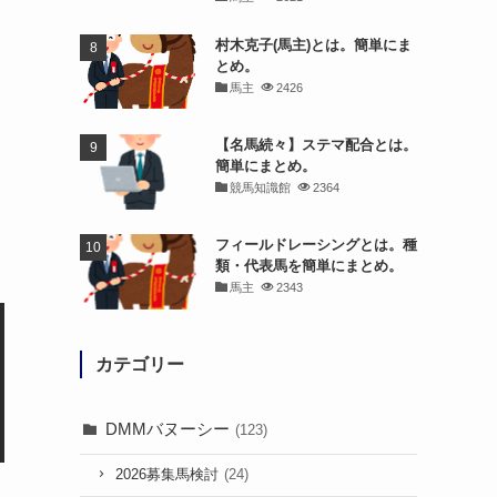
村木克子(馬主)とは。簡単にま
とめ。
馬主
2426
【名馬続々】ステマ配合とは。
簡単にまとめ。
競馬知識館
2364
フィールドレーシングとは。種
類・代表馬を簡単にまとめ。
馬主
2343
カテゴリー
DMMバヌーシー
(123)
2026募集馬検討
(24)