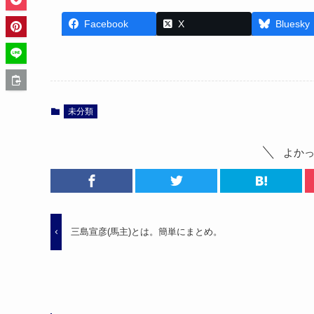
Facebook
X
Bluesky
未分類
よか
三島宣彦(馬主)とは。簡単にまとめ。