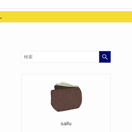
。
saifu