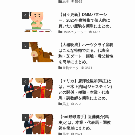
馬主
5963
【日々更新】DMMバヌーシ
ー、2025年度募集で個人的に
買いたい産駒を簡単にまとめ。
DMMバヌーシー
4437
【大器晩成】ハーツクライ産駒
はこんな特徴で走る。代表産
駒・芝ダート・距離・母父相性
を簡単にまとめ。
産駒データ
3871
【エリカ】唐澤絵里加(馬主)と
は。三木正浩氏(ジャスティン)
との関係・種類・本業・代表
馬・調教師を簡単にまとめ。
馬主
2725
【not野球選手】近藤健介(馬
主)とは。本業・代表馬・調教
師を簡単にまとめ。
馬主
2621