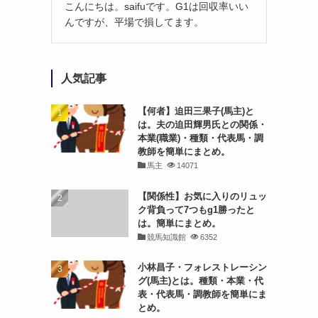
こんにちは。saifuです。G1は回収率いい
んですが、平場で損してます。
人気記事
【何者】迫田三果子(馬主)と
は。夫の迫田輝男氏との関係・
本業(職業)・種類・代表馬・調
教師を簡単にまとめ。
馬主
14071
【関係性】お気に入りのリュッ
ク背負って7つもg1勝ったと
は。簡単にまとめ。
競馬知識館
6352
小林昌子・フォレストレーシン
グ(馬主)とは。種類・本業・代
表・代表馬・調教師を簡単にま
とめ。