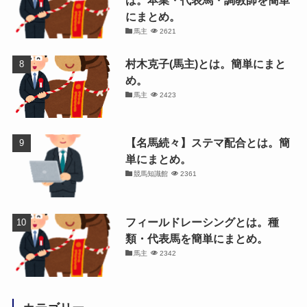
は。本業・代表馬・調教師を簡単
にまとめ。
馬主
2621
村木克子(馬主)とは。簡単にまと
め。
馬主
2423
【名馬続々】ステマ配合とは。簡
単にまとめ。
競馬知識館
2361
フィールドレーシングとは。種
類・代表馬を簡単にまとめ。
馬主
2342