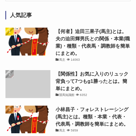
人気記事
【何者】迫田三果子(馬主)とは。
夫の迫田輝男氏との関係・本業(職
業)・種類・代表馬・調教師を簡単
にまとめ。
馬主
14063
【関係性】お気に入りのリュック
背負って7つもg1勝ったとは。簡
単にまとめ。
競馬知識館
6352
小林昌子・フォレストレーシング
(馬主)とは。種類・本業・代表・
代表馬・調教師を簡単にまとめ。
馬主
5959