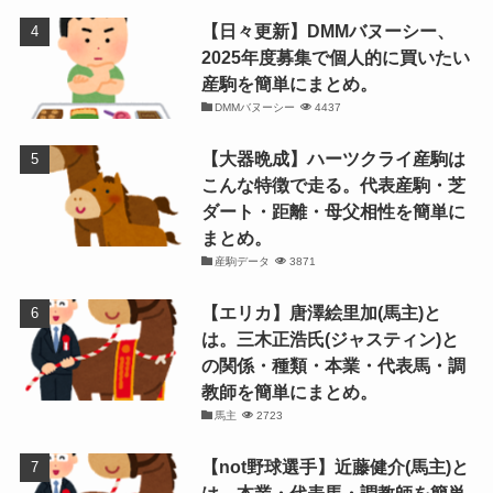
【日々更新】DMMバヌーシー、
2025年度募集で個人的に買いたい
産駒を簡単にまとめ。
DMMバヌーシー
4437
【大器晩成】ハーツクライ産駒は
こんな特徴で走る。代表産駒・芝
ダート・距離・母父相性を簡単に
まとめ。
産駒データ
3871
【エリカ】唐澤絵里加(馬主)と
は。三木正浩氏(ジャスティン)と
の関係・種類・本業・代表馬・調
教師を簡単にまとめ。
馬主
2723
【not野球選手】近藤健介(馬主)と