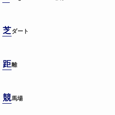
芝
ダート
距
離
競
馬場