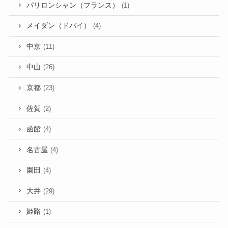
パリロンシャン（フランス）
(1)
メイダン（ドバイ）
(4)
中京
(11)
中山
(26)
京都
(23)
佐賀
(2)
函館
(4)
名古屋
(4)
園田
(4)
大井
(29)
姫路
(1)