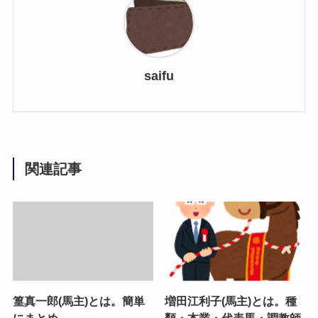
saifu
関連記事
篁真一郎(馬主)とは。簡単
増田江利子(馬主)とは。種
にまとめ。
類・本業・代表馬・調教師