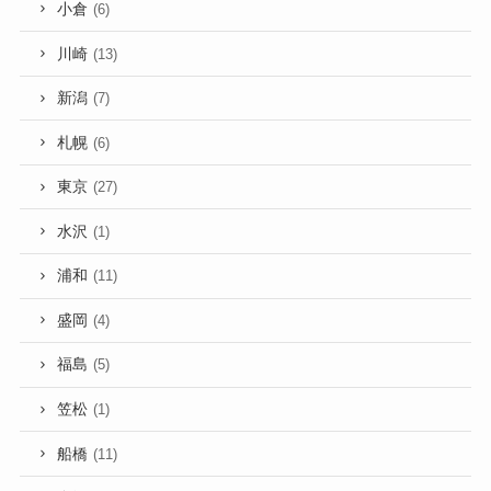
小倉
(6)
川崎
(13)
新潟
(7)
札幌
(6)
東京
(27)
水沢
(1)
浦和
(11)
盛岡
(4)
福島
(5)
笠松
(1)
船橋
(11)