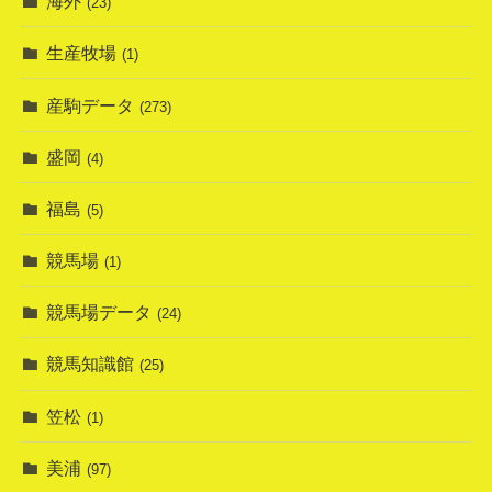
海外
(23)
生産牧場
(1)
産駒データ
(273)
盛岡
(4)
福島
(5)
競馬場
(1)
競馬場データ
(24)
競馬知識館
(25)
笠松
(1)
美浦
(97)