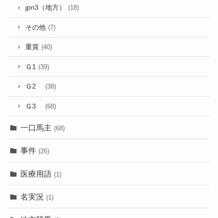
jpn3（地方）
(18)
その他
(7)
重賞
(40)
Ｇ1
(39)
Ｇ2
(38)
Ｇ3
(68)
一口馬主
(68)
事件
(26)
医療用語
(1)
名実況
(1)