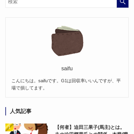
saifu
こんにちは。saifuです。G1は回収率いいんですが、平
場で損してます。
人気記事
【何者】迫田三果子(馬主)とは。