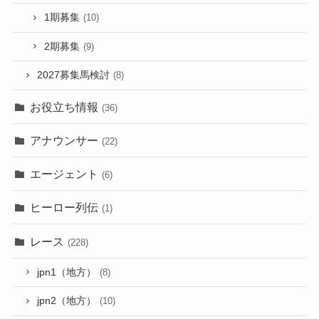
1期募集
(10)
2期募集
(9)
2027募集馬検討
(8)
お役立ち情報
(36)
アナウンサー
(22)
エージェント
(6)
ヒーロー列伝
(1)
レース
(228)
jpn1（地方）
(8)
jpn2（地方）
(10)