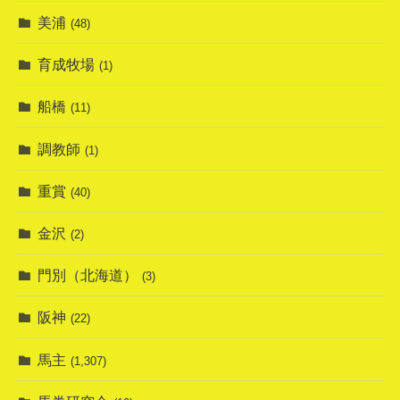
美浦
(48)
育成牧場
(1)
船橋
(11)
調教師
(1)
重賞
(40)
金沢
(2)
門別（北海道）
(3)
阪神
(22)
馬主
(1,307)