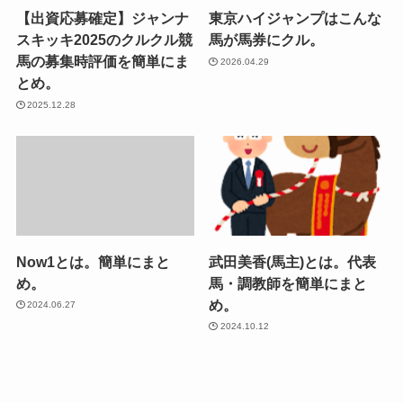
【出資応募確定】ジャンナ
東京ハイジャンプはこんな
スキッキ2025のクルクル競
馬が馬券にクル。
馬の募集時評価を簡単にま
2026.04.29
とめ。
2025.12.28
Now1とは。簡単にまと
武田美香(馬主)とは。代表
め。
馬・調教師を簡単にまと
め。
2024.06.27
2024.10.12