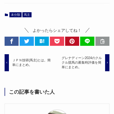
未分類
馬主
よかったらシェアしてね！
グレナディーン2024のクル
ＪＰＮ技研(馬主)とは。簡
クル競馬の募集時評価を簡
単にまとめ。
単にまとめ。
この記事を書いた人