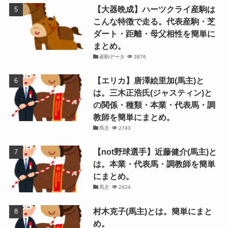
【大器晩成】ハーツクライ産駒は
こんな特徴で走る。代表産駒・芝
ダート・距離・母父相性を簡単に
まとめ。
産駒データ
3876
【エリカ】唐澤絵里加(馬主)と
は。三木正浩氏(ジャスティン)と
の関係・種類・本業・代表馬・調
教師を簡単にまとめ。
馬主
2743
【not野球選手】近藤健介(馬主)と
は。本業・代表馬・調教師を簡単
にまとめ。
馬主
2624
村木克子(馬主)とは。簡単にまと
め。