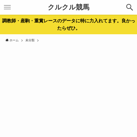
クルクル競馬
調教師・産駒・重賞レースのデータに特に力入れてます。良かっ
たらぜひ。
ホーム
未分類