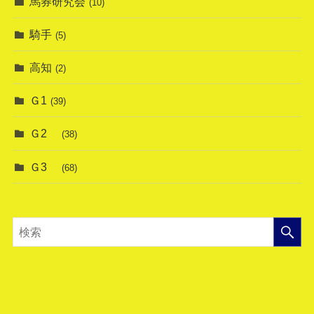
馬券研究会
(10)
騎手
(5)
高知
(2)
Ｇ1
(39)
Ｇ2
(38)
Ｇ3
(68)