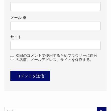
メール
※
サイト
次回のコメントで使用するためブラウザーに自分
の名前、メールアドレス、サイトを保存する。