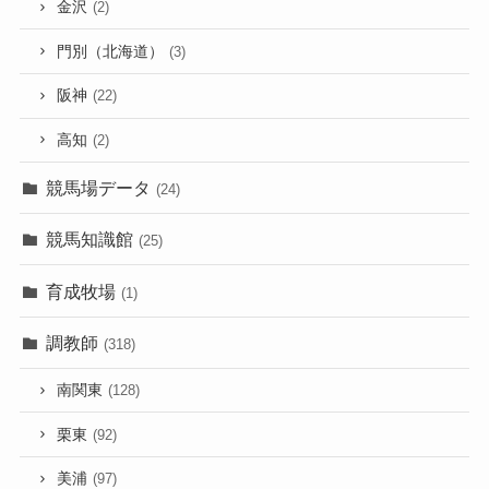
金沢
(2)
門別（北海道）
(3)
阪神
(22)
高知
(2)
競馬場データ
(24)
競馬知識館
(25)
育成牧場
(1)
調教師
(318)
南関東
(128)
栗東
(92)
美浦
(97)