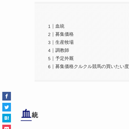
血統
募集価格
生産牧場
調教師
予定外厩
募集価格クルクル競馬の買いたい度=
血
統