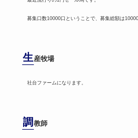
募集口数10000口ということで、募集総額は100
生
産牧場
社台ファームになります。
調
教師