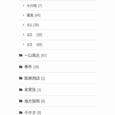
その他
(7)
重賞
(40)
Ｇ1
(39)
Ｇ2
(38)
Ｇ3
(68)
一口馬主
(67)
事件
(26)
医療用語
(1)
名実況
(1)
地方競馬
(8)
小ネタ
(9)