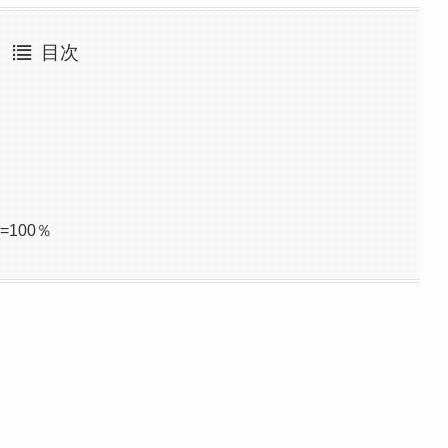
目次
100％