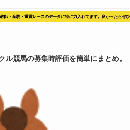
教師・産駒・重賞レースのデータに特に力入れてます。良かったらぜひ
ルクル競馬の募集時評価を簡単にまとめ。