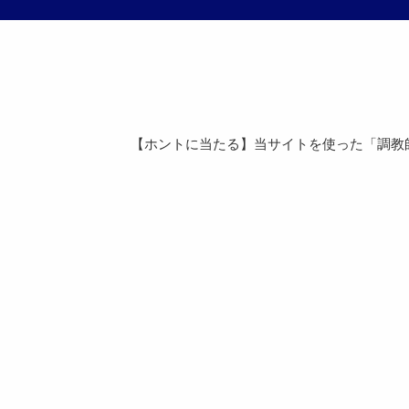
【ホントに当たる】当サイトを使った「調教