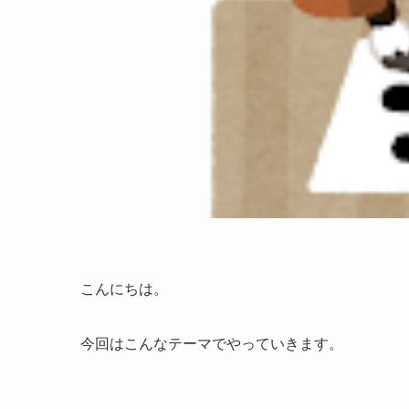
こんにちは。
今回はこんなテーマでやっていきます。