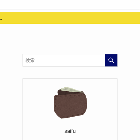
。
saifu