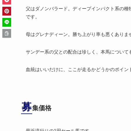
父はダノンバラード。ディープインパクト系の種
です。
母はグレナディーン。勝ち上がり率も悪くありま
サンデー系の父との配合は珍しく、本馬について
血統はいいだけに、ここが走るかどうかのポイン
募
集価格
最近流行りの1円セール馬です。