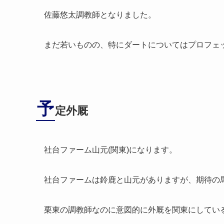
佐藤悠太調教師となりました。
まだ若いものの、特にダートについてはプロフェ
予
定外厩
社台ファーム山元(関東)になります。
社台ファームは鈴鹿と山元がありますが、期待の
栗東の調教師なのに意図的に外厩を関東にしてい