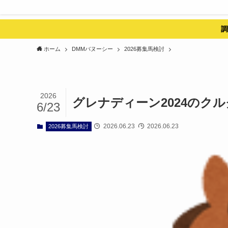
調
ホーム
DMMバヌーシー
2026募集馬検討
2026
グレナディーン2024のク
6/23
2026.06.23
2026.06.23
2026募集馬検討