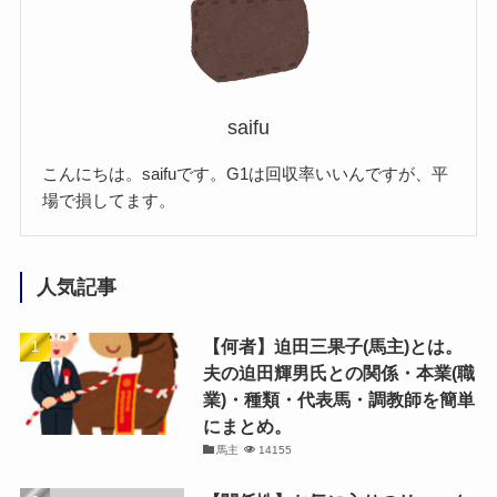
saifu
こんにちは。saifuです。G1は回収率いいんですが、平
場で損してます。
人気記事
【何者】迫田三果子(馬主)とは。
夫の迫田輝男氏との関係・本業(職
業)・種類・代表馬・調教師を簡単
にまとめ。
馬主
14155