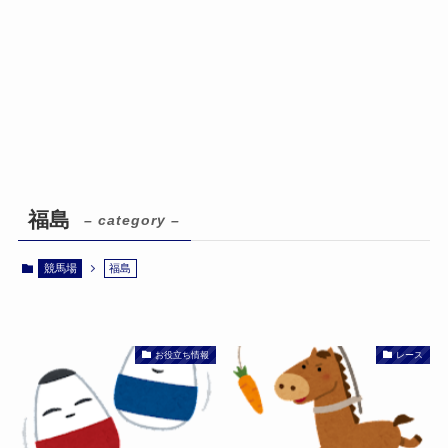
福島
– category –
競馬場
福島
お役立ち情報
レース