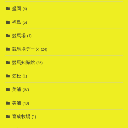
盛岡
(4)
福島
(5)
競馬場
(1)
競馬場データ
(24)
競馬知識館
(25)
笠松
(1)
美浦
(97)
美浦
(48)
育成牧場
(1)