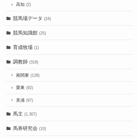
高知
(2)
競馬場データ
(24)
競馬知識館
(25)
育成牧場
(1)
調教師
(318)
南関東
(128)
栗東
(92)
美浦
(97)
馬主
(1,307)
馬券研究会
(10)