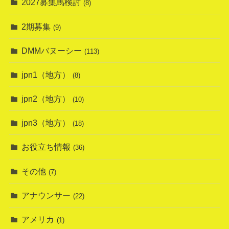
2027募集馬検討
(8)
2期募集
(9)
DMMバヌーシー
(113)
jpn1（地方）
(8)
jpn2（地方）
(10)
jpn3（地方）
(18)
お役立ち情報
(36)
その他
(7)
アナウンサー
(22)
アメリカ
(1)