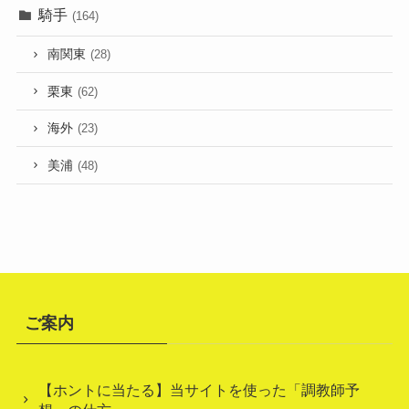
騎手
(164)
南関東
(28)
栗東
(62)
海外
(23)
美浦
(48)
ご案内
【ホントに当たる】当サイトを使った「調教師予