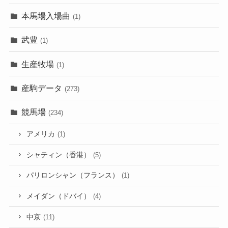
本馬場入場曲
(1)
武豊
(1)
生産牧場
(1)
産駒データ
(273)
競馬場
(234)
アメリカ
(1)
シャティン（香港）
(5)
パリロンシャン（フランス）
(1)
メイダン（ドバイ）
(4)
中京
(11)