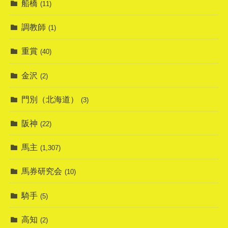
船橋
(11)
調教師
(1)
重賞
(40)
金沢
(2)
門別（北海道）
(3)
阪神
(22)
馬主
(1,307)
馬券研究会
(10)
騎手
(5)
高知
(2)