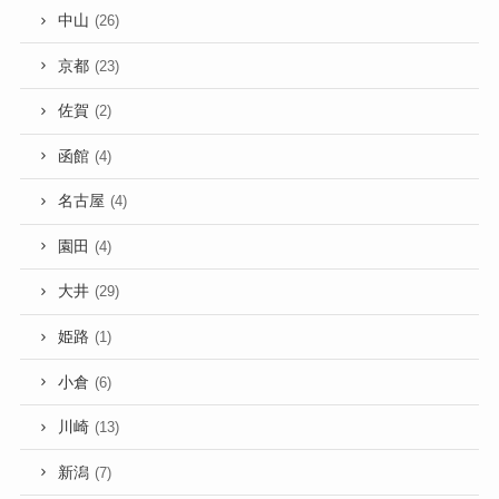
中山
(26)
京都
(23)
佐賀
(2)
函館
(4)
名古屋
(4)
園田
(4)
大井
(29)
姫路
(1)
小倉
(6)
川崎
(13)
新潟
(7)