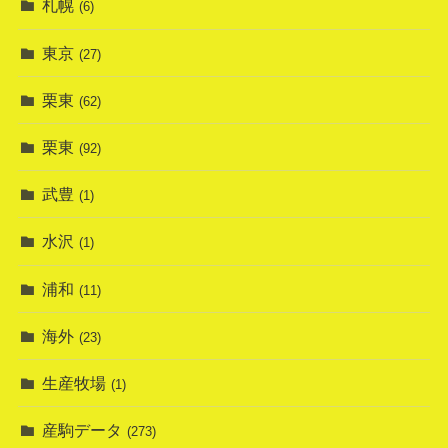
札幌
(6)
東京
(27)
栗東
(62)
栗東
(92)
武豊
(1)
水沢
(1)
浦和
(11)
海外
(23)
生産牧場
(1)
産駒データ
(273)