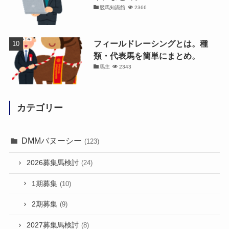
競馬知識館
2366
フィールドレーシングとは。種
類・代表馬を簡単にまとめ。
馬主
2343
カテゴリー
DMMバヌーシー
(123)
2026募集馬検討
(24)
1期募集
(10)
2期募集
(9)
2027募集馬検討
(8)