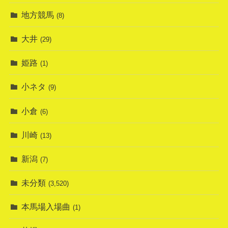
地方競馬
(8)
大井
(29)
姫路
(1)
小ネタ
(9)
小倉
(6)
川崎
(13)
新潟
(7)
未分類
(3,520)
本馬場入場曲
(1)