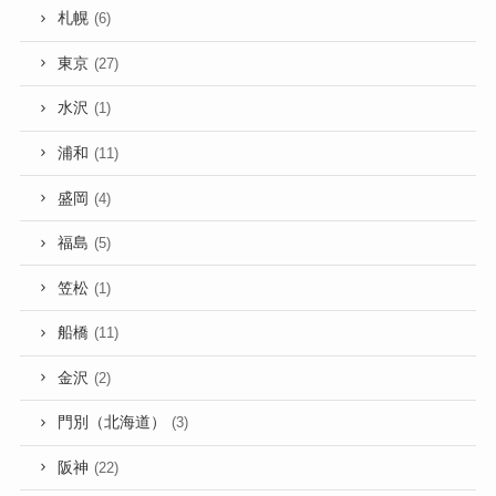
札幌
(6)
東京
(27)
水沢
(1)
浦和
(11)
盛岡
(4)
福島
(5)
笠松
(1)
船橋
(11)
金沢
(2)
門別（北海道）
(3)
阪神
(22)