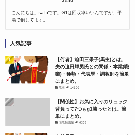
saifu
こんにちは。saifuです。G1は回収率いいんですが、平
場で損してます。
人気記事
【何者】迫田三果子(馬主)とは。
夫の迫田輝男氏との関係・本業(職
業)・種類・代表馬・調教師を簡単
にまとめ。
馬主
14166
【関係性】お気に入りのリュック
背負って7つもg1勝ったとは。簡
単にまとめ。
競馬知識館
6352