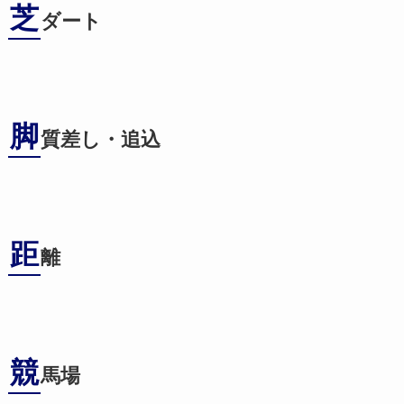
芝
ダート
脚
質差し・追込
距
離
競
馬場