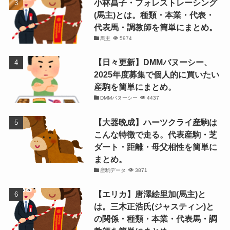
小林昌子・フォレストレーシング
(馬主)とは。種類・本業・代表・
代表馬・調教師を簡単にまとめ。
馬主
5974
【日々更新】DMMバヌーシー、
2025年度募集で個人的に買いたい
産駒を簡単にまとめ。
DMMバヌーシー
4437
【大器晩成】ハーツクライ産駒は
こんな特徴で走る。代表産駒・芝
ダート・距離・母父相性を簡単に
まとめ。
産駒データ
3871
【エリカ】唐澤絵里加(馬主)と
は。三木正浩氏(ジャスティン)と
の関係・種類・本業・代表馬・調