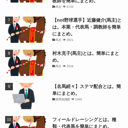
教師を簡単にまとめ。
馬主
2733
【not野球選手】近藤健介(馬主)と
は。本業・代表馬・調教師を簡単
にまとめ。
馬主
2621
村木克子(馬主)とは。簡単にまと
め。
馬主
2426
【名馬続々】ステマ配合とは。簡
単にまとめ。
競馬知識館
2366
フィールドレーシングとは。種
類・代表馬を簡単にまとめ。