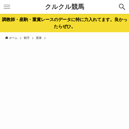
クルクル競馬
調教師・産駒・重賞レースのデータに特に力入れてます。良かっ
たらぜひ。
ホーム
騎手
栗東