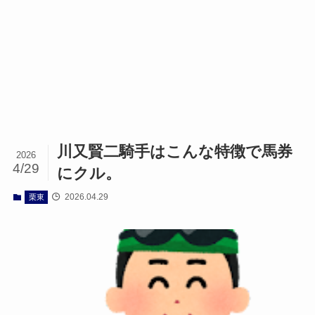
川又賢二騎手はこんな特徴で馬券
2026
4/29
にクル。
2026.04.29
栗東