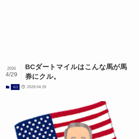
BCダートマイルはこんな馬が馬
2026
4/29
券にクル。
2026.04.29
Ｇ1