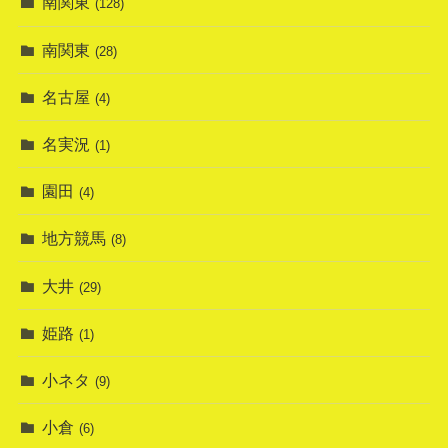
南関東
(128)
南関東
(28)
名古屋
(4)
名実況
(1)
園田
(4)
地方競馬
(8)
大井
(29)
姫路
(1)
小ネタ
(9)
小倉
(6)