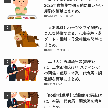
2025年度募集で個人的に買いたい
産駒を簡単にまとめ。
DMMバヌーシー
4439
【大器晩成】ハーツクライ産駒は
こんな特徴で走る。代表産駒・芝
ダート・距離・母父相性を簡単に
まとめ。
産駒データ
3876
【エリカ】唐澤絵里加(馬主)と
は。三木正浩氏(ジャスティン)と
の関係・種類・本業・代表馬・調
教師を簡単にまとめ。
馬主
2742
【not野球選手】近藤健介(馬主)と
は。本業・代表馬・調教師を簡単
にまとめ。