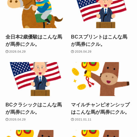
全日本2歳優駿はこんな馬
BCスプリントはこんな馬
が馬券にクル。
が馬券にクル。
2026.04.29
2026.04.29
BCクラシックはこんな馬
マイルチャンピオンシップ
が馬券にクル。
はこんな馬が馬券にクル。
2026.04.29
2021.01.11