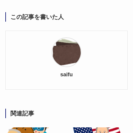
この記事を書いた人
saifu
関連記事