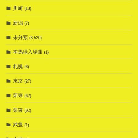
川崎
(13)
新潟
(7)
未分類
(3,520)
本馬場入場曲
(1)
札幌
(6)
東京
(27)
栗東
(62)
栗東
(92)
武豊
(1)