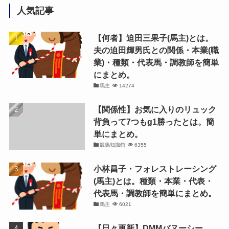
人気記事
【何者】迫田三果子(馬主)とは。
夫の迫田輝男氏との関係・本業(職
業)・種類・代表馬・調教師を簡単
にまとめ。
馬主
14274
【関係性】お気に入りのリュック
背負って7つもg1勝ったとは。簡
単にまとめ。
競馬知識館
6355
小林昌子・フォレストレーシング
(馬主)とは。種類・本業・代表・
代表馬・調教師を簡単にまとめ。
馬主
6021
【日々更新】DMMバヌーシー、