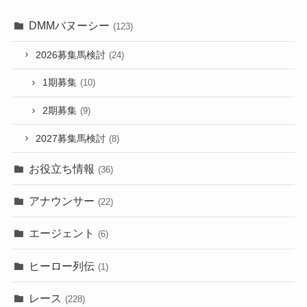
DMMバヌーシー
(123)
2026募集馬検討
(24)
1期募集
(10)
2期募集
(9)
2027募集馬検討
(8)
お役立ち情報
(36)
アナウンサー
(22)
エージェント
(6)
ヒーロー列伝
(1)
レース
(228)