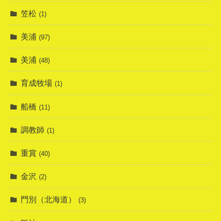
笠松
(1)
美浦
(97)
美浦
(48)
育成牧場
(1)
船橋
(11)
調教師
(1)
重賞
(40)
金沢
(2)
門別（北海道）
(3)