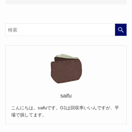
saifu
こんにちは。saifuです。G1は回収率いいんですが、平
場で損してます。