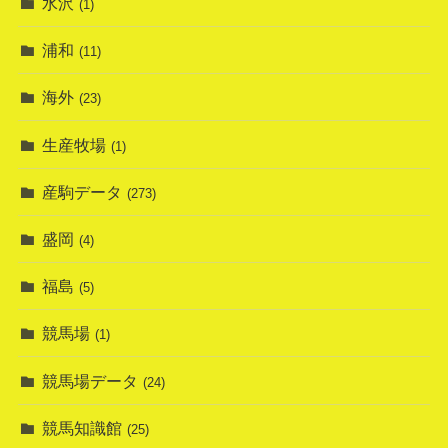
水沢
(1)
浦和
(11)
海外
(23)
生産牧場
(1)
産駒データ
(273)
盛岡
(4)
福島
(5)
競馬場
(1)
競馬場データ
(24)
競馬知識館
(25)