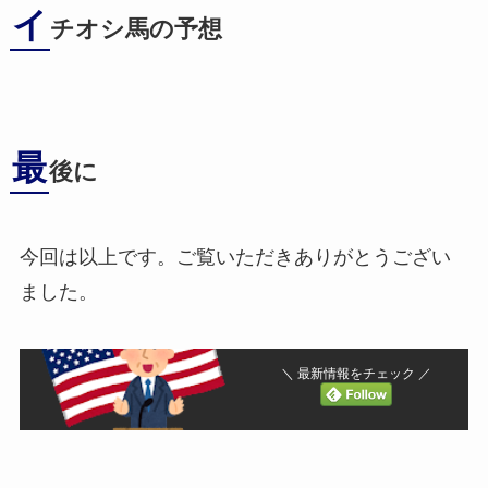
イ
チオシ馬の予想
最
後に
今回は以上です。ご覧いただきありがとうござい
ました。
＼ 最新情報をチェック ／