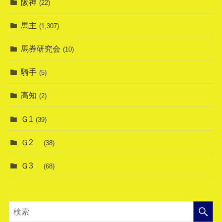
阪神
(22)
馬主
(1,307)
馬券研究会
(10)
騎手
(5)
高知
(2)
Ｇ1
(39)
Ｇ2
(38)
Ｇ3
(68)