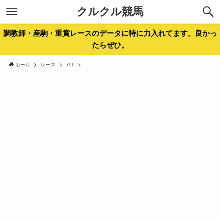
クルクル競馬
調教師・産駒・重賞レースのデータに特に力入れてます。良かっ
たらぜひ。
ホーム
レース
Ｇ1